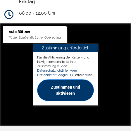
Freitag
08.00 - 12.00 Uhr
Auto Büttner
Tölzer Straße 38, 82544 Oberegling
Zustimmung erforderlich
Für die Aktivierung der Karten- und
Navigationsdienste ist Ihre
Zustimmung zu den
Datenschutzrichtlinien vom
Drittanbieter Google LLC
erforderlich.
Zustimmen und
aktivieren