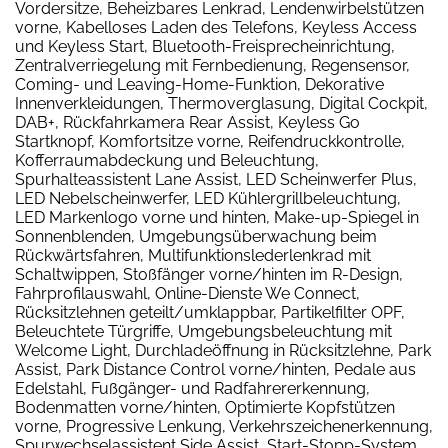
Vordersitze, Beheizbares Lenkrad, Lendenwirbelstützen
vorne, Kabelloses Laden des Telefons, Keyless Access
und Keyless Start, Bluetooth-Freisprecheinrichtung,
Zentralverriegelung mit Fernbedienung, Regensensor,
Coming- und Leaving-Home-Funktion, Dekorative
Innenverkleidungen, Thermoverglasung, Digital Cockpit,
DAB+, Rückfahrkamera Rear Assist, Keyless Go
Startknopf, Komfortsitze vorne, Reifendruckkontrolle,
Kofferraumabdeckung und Beleuchtung,
Spurhalteassistent Lane Assist, LED Scheinwerfer Plus,
LED Nebelscheinwerfer, LED Kühlergrillbeleuchtung,
LED Markenlogo vorne und hinten, Make-up-Spiegel in
Sonnenblenden, Umgebungsüberwachung beim
Rückwärtsfahren, Multifunktionslederlenkrad mit
Schaltwippen, Stoßfänger vorne/hinten im R-Design,
Fahrprofilauswahl, Online-Dienste We Connect,
Rücksitzlehnen geteilt/umklappbar, Partikelfilter OPF,
Beleuchtete Türgriffe, Umgebungsbeleuchtung mit
Welcome Light, Durchladeöffnung in Rücksitzlehne, Park
Assist, Park Distance Control vorne/hinten, Pedale aus
Edelstahl, Fußgänger- und Radfahrererkennung,
Bodenmatten vorne/hinten, Optimierte Kopfstützen
vorne, Progressive Lenkung, Verkehrszeichenerkennung,
Spurwechselassistent Side Assist, Start-Stopp-System