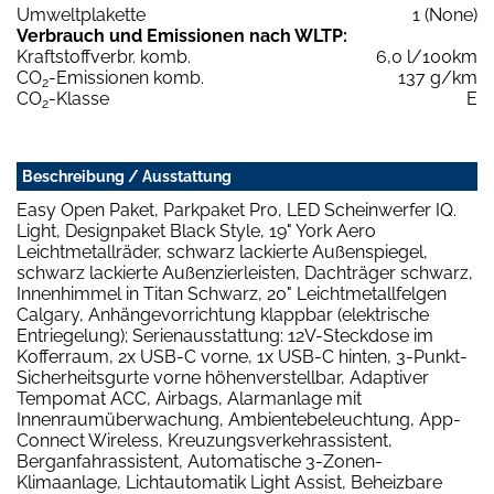
Umweltplakette
1 (None)
Verbrauch und Emissionen nach WLTP:
Kraftstoffverbr. komb.
6,0 l/100km
CO
-Emissionen komb.
137 g/km
2
CO
-Klasse
E
2
Beschreibung / Ausstattung
Easy Open Paket, Parkpaket Pro, LED Scheinwerfer IQ.
Light, Designpaket Black Style, 19" York Aero
Leichtmetallräder, schwarz lackierte Außenspiegel,
schwarz lackierte Außenzierleisten, Dachträger schwarz,
Innenhimmel in Titan Schwarz, 20" Leichtmetallfelgen
Calgary, Anhängevorrichtung klappbar (elektrische
Entriegelung); Serienausstattung: 12V-Steckdose im
Kofferraum, 2x USB-C vorne, 1x USB-C hinten, 3-Punkt-
Sicherheitsgurte vorne höhenverstellbar, Adaptiver
Tempomat ACC, Airbags, Alarmanlage mit
Innenraumüberwachung, Ambientebeleuchtung, App-
Connect Wireless, Kreuzungsverkehrassistent,
Berganfahrassistent, Automatische 3-Zonen-
Klimaanlage, Lichtautomatik Light Assist, Beheizbare