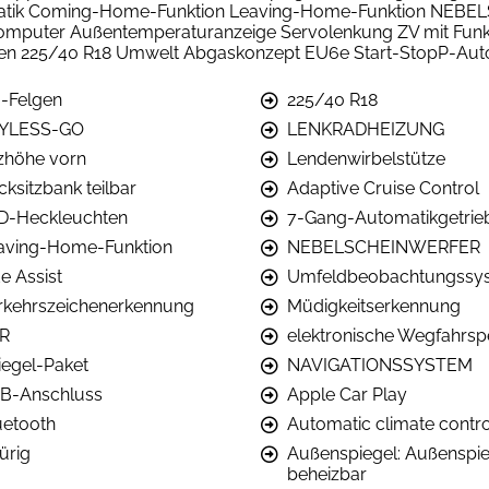
omatik Coming-Home-Funktion Leaving-Home-Funktion NEB
omputer Außentemperaturanzeige Servolenkung ZV mit Funk-
en 225/40 R18 Umwelt Abgaskonzept EU6e Start-StopP-Autom
-Felgen
225/40 R18
YLESS-GO
LENKRADHEIZUNG
tzhöhe vorn
Lendenwirbelstütze
cksitzbank teilbar
Adaptive Cruise Control
D-Heckleuchten
7-Gang-Automatikgetrie
aving-Home-Funktion
NEBELSCHEINWERFER
e Assist
Umfeldbeobachtungssy
rkehrszeichenerkennung
Müdigkeitserkennung
R
elektronische Wegfahrsp
iegel-Paket
NAVIGATIONSSYSTEM
B-Anschluss
Apple Car Play
uetooth
Automatic climate contro
ürig
Außenspiegel: Außenspie
beheizbar