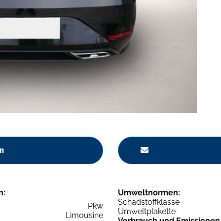
n
n:
Umweltnormen:
Schadstoffklasse
Pkw
Umweltplakette
Limousine
Verbrauch und Emissionen