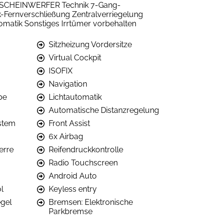
ELSCHEINWERFER Technik 7-Gang-
Fernverschließung Zentralverriegelung
atik Sonstiges Irrtümer vorbehalten
Sitzheizung Vordersitze
Virtual Cockpit
ISOFIX
Navigation
be
Lichtautomatik
Automatische Distanzregelung
stem
Front Assist
6x Airbag
erre
Reifendruckkontrolle
Radio Touchscreen
Android Auto
l
Keyless entry
gel
Bremsen: Elektronische
Parkbremse