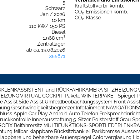
5
Kraftstoffverbr. komb.
Schwarz
CO
-Emissionen komb.
2
Jan / 2026
CO
-Klasse
2
10 km
110 kW/ 150 PS
Diesel
1.968 cm³
Zentrallager
ab ca. 19.08.2026
355871
. PARKLENKASSISTENT und RÜCKFAHRKAMERA SITZHEIZUNG 
UNG VIRTUAL COCKPIT Pakete WINTERPAKET Spiegel-Pak
e Assist Side Assist Umfeldbeobachtungssystem Front Assist 
ennung Geschwindigkeitsbegrenzer Infotainment NAVIGAT
s Apple Car Play Android Auto Telefon Freisprecheinrichtu
uckkontrolle Innenausstattung 5-Sitzer Polsterstoff Grau Spo
+ ISOFIX Beifahrersitz MULTIFUNKTIONS-SPORTLEDERLENKRAD
ng teilbar klappbare Rücksitzbank el. Parkbremse Aussenaus
klappbare und beheizbare Außenspiegel Colorverglasung Lich