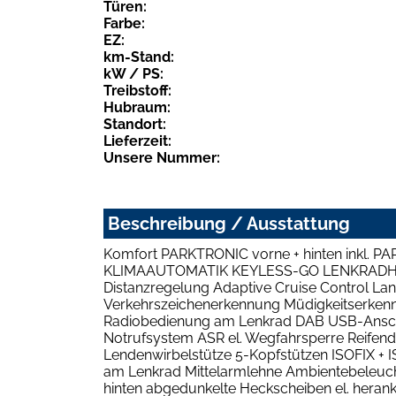
Türen:
Farbe:
EZ:
km-Stand:
kW / PS:
Treibstoff:
Hubraum:
Standort:
Lieferzeit:
Unsere Nummer:
Beschreibung / Ausstattung
Komfort PARKTRONIC vorne + hinten inkl
KLIMAAUTOMATIK KEYLESS-GO LENKRADHEIZ
Distanzregelung Adaptive Cruise Control Lan
Verkehrszeichenerkennung Müdigkeitserk
Radiobedienung am Lenkrad DAB USB-Anschlus
Notrufsystem ASR el. Wegfahrsperre Reifendr
Lendenwirbelstütze 5-Kopfstützen ISOFIX 
am Lenkrad Mittelarmlehne Ambientebeleuchtu
hinten abgedunkelte Heckscheiben el. heran