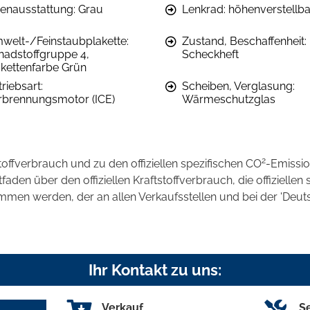
nenausstattung: Grau
Lenkrad: höhenverstellba
welt-/Feinstaubplakette:
Zustand, Beschaffenheit:
hadstoffgruppe 4,
Scheckheft
akettenfarbe Grün
riebsart:
Scheiben, Verglasung:
rbrennungsmotor (ICE)
Wärmeschutzglas
2
stoffverbrauch und zu den offiziellen spezifischen CO
-Emissi
en über den offiziellen Kraftstoffverbrauch, die offiziellen 
ommen werden, der an allen Verkaufsstellen und bei der 'D
Ihr Kontakt zu uns:
Verkauf
S