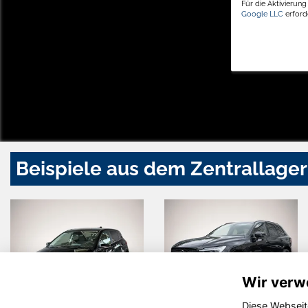
Für die Aktivierun
Google LLC
erforde
Beispiele aus dem Zentrallager
Wir verw
Diese Webseit