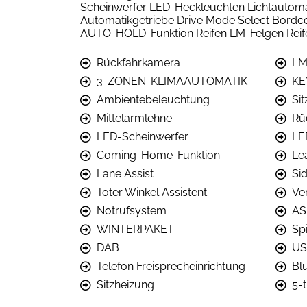
Scheinwerfer LED-Heckleuchten Lichtaut
Automatikgetriebe Drive Mode Select Bordc
AUTO-HOLD-Funktion Reifen LM-Felgen Reif
Rückfahrkamera
LM
3-ZONEN-KLIMAAUTOMATIK
KE
Ambientebeleuchtung
Si
Mittelarmlehne
Rü
LED-Scheinwerfer
LE
Coming-Home-Funktion
Le
Lane Assist
Sid
Toter Winkel Assistent
Ve
Notrufsystem
AS
WINTERPAKET
Sp
DAB
US
Telefon Freisprecheinrichtung
Bl
Sitzheizung
5-t