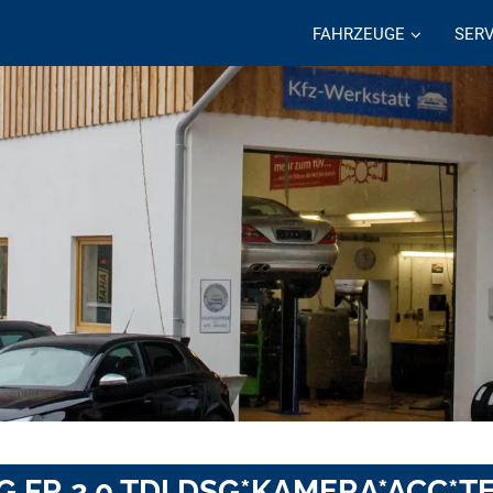
FAHRZEUGE
SERV
DSG FR 2.0 TDI DSG*KAMERA*ACC*