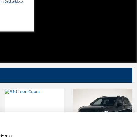
om Drittanbieter
tion zu