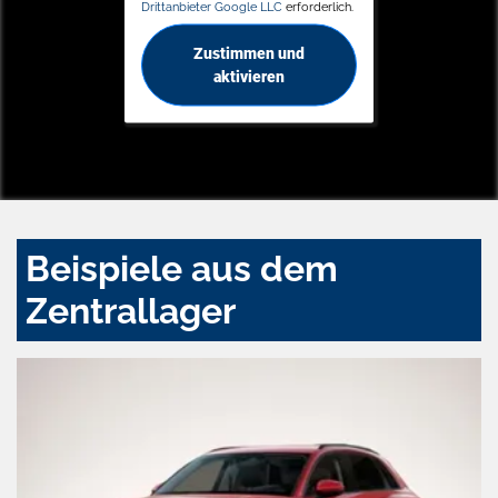
Drittanbieter Google LLC
erforderlich.
Zustimmen und
aktivieren
Beispiele aus dem
Zentrallager