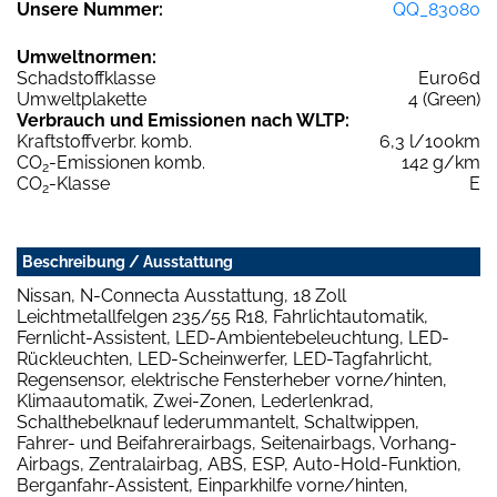
Unsere Nummer:
QQ_83080
Umweltnormen:
Schadstoffklasse
Euro6d
Umweltplakette
4 (Green)
Verbrauch und Emissionen nach WLTP:
Kraftstoffverbr. komb.
6,3 l/100km
CO
-Emissionen komb.
142 g/km
2
CO
-Klasse
E
2
Beschreibung / Ausstattung
Nissan, N-Connecta Ausstattung, 18 Zoll
Leichtmetallfelgen 235/55 R18, Fahrlichtautomatik,
Fernlicht-Assistent, LED-Ambientebeleuchtung, LED-
Rückleuchten, LED-Scheinwerfer, LED-Tagfahrlicht,
Regensensor, elektrische Fensterheber vorne/hinten,
Klimaautomatik, Zwei-Zonen, Lederlenkrad,
Schalthebelknauf lederummantelt, Schaltwippen,
Fahrer- und Beifahrerairbags, Seitenairbags, Vorhang-
Airbags, Zentralairbag, ABS, ESP, Auto-Hold-Funktion,
Berganfahr-Assistent, Einparkhilfe vorne/hinten,