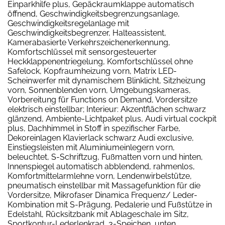
Einparkhilfe plus, Gepäckraumklappe automatisch
öffnend, Geschwindigkeitsbegrenzungsanlage,
Geschwindigkeitsregelanlage mit
Geschwindigkeitsbegrenzer, Halteassistent,
Kamerabasierte Verkehrszeichenerkennung,
Komfortschlüssel mit sensorgesteuerter
Heckklappenentriegelung, Komfortschlüssel ohne
Safelock, Kopfraumheizung vorn, Matrix LED-
Scheinwerfer mit dynamischem Blinklicht, Sitzheizung
vorn, Sonnenblenden vorn, Umgebungskameras,
Vorbereitung für Functions on Demand, Vordersitze
elektrisch einstellbar; Interieur: Akzentflächen schwarz
glänzend, Ambiente-Lichtpaket plus, Audi virtual cockpit
plus, Dachhimmel in Stoff in spezifischer Farbe,
Dekoreinlagen Klavierlack schwarz Audi exclusive,
Einstiegsleisten mit Aluminiumeinlegern vorn,
beleuchtet, S-Schriftzug, Fußmatten vorn und hinten,
Innenspiegel automatisch abblendend, rahmenlos,
Komfortmittelarmlehne vorn, Lendenwirbelstütze,
pneumatisch einstellbar mit Massagefunktion für die
Vordersitze, Mikrofaser Dinamica Frequenz/ Leder-
Kombination mit S-Prägung, Pedalerie und Fußstütze in
Edelstahl, Rücksitzbank mit Ablageschale im Sitz,
Sportkontur-Lederlenkrad, 3-Speichen, unten