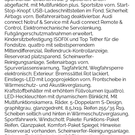
abgeflacht, mit Multifunktion plus, Sportsitze vorn, Start-
Stop-Knopf, USB-Ladeschnittstellen im Fond; Sicherheit:
Airbags vorn, Beifahrerairbag deaktivierbar, Audi
connect Notruf & Service mit Audi connect Remote &
Control, Elektromechanische Servolenkung,
Fußgängerschutzmaßnahmen erweitert,
Kindersitzbefestigung ISOFIX und Top Tether für die
Fondsitze, quattro mit selbstsperrendem
Mittendifferenzial, Reifendruck-Kontrollanzeige,
Reserverad platzsparend, Scheinwerfer-
Reinigungsanlage, Seitenairbags vorn,
Spurverlassenswarnung, Tagfahrlicht, Wegfahrsperre
elektronisch; Exterieur: Bremssättel Rot lackiert,
Einstiegs-LED mit Logoprojektion vorn, Frontscheibe in
Wärmeschutz- und Akustikverglasung,
Kraftstoffbehälter mit erhöhtem Füllvolumen (quattro),
LED-Heckleuchten mit dynamischem Blinklicht, Mit
Multifunktionskamera, Räder, 5-Doppelarm S-Design,
graphitgrau, glanzgedreht, 8,5Jx19, Reifen 255/35 R19,
Scheiben seitlich und hinten in Wärmeschutzverglasung,
Sportfahrwerk, Windschott; Pakete: Funktions-Paket
Reifen, Glanzpaket, Komfort-Paket Spiegel; Hinweise:
Reserverad vorhanden, Scheinwerfer-Reinigungsanlage,