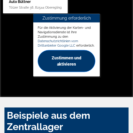
Auto Büttner
Tölzer Straße 38, 82544 Oberegling
Zustimmung erforderlich
Für die Aktivierung der Karten- und
Navigationsdienste ist Ihre
Zustimmung zu den
Datenschutzrichtlinien vom
Drittanbieter Google LLC
erforderlich.
Zustimmen und
aktivieren
Beispiele aus dem
Zentrallager