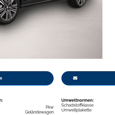
n
n:
Umweltnormen:
Schadstoffklasse
Pkw
Umweltplakette
Geländewagen