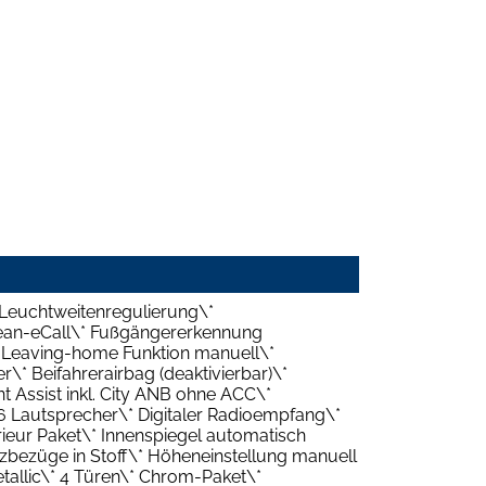
Leuchtweitenregulierung\*
pean-eCall\* Fußgängererkennung
g- Leaving-home Funktion manuell\*
r\* Beifahrerairbag (deaktivierbar)\*
t Assist inkl. City ANB ohne ACC\*
6 Lautsprecher\* Digitaler Radioempfang\*
ieur Paket\* Innenspiegel automatisch
tzbezüge in Stoff\* Höheneinstellung manuell
etallic\* 4 Türen\* Chrom-Paket\*