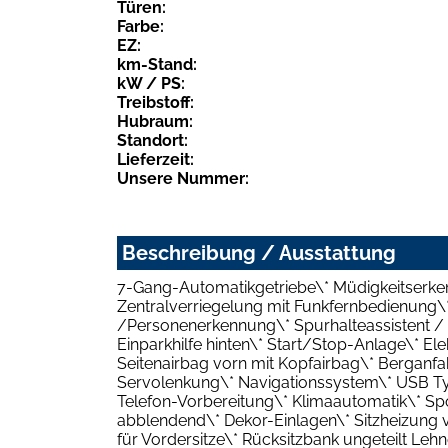
Türen:
Farbe:
EZ:
km-Stand:
kW / PS:
Treibstoff:
Hubraum:
Standort:
Lieferzeit:
Unsere Nummer:
Beschreibung / Ausstattung
7-Gang-Automatikgetriebe\* Müdigkeitserke
Zentralverriegelung mit Funkfernbedienung\
/Personenerkennung\* Spurhalteassistent / L
Einparkhilfe hinten\* Start/Stop-Anlage\* Ele
Seitenairbag vorn mit Kopfairbag\* Berganfah
Servolenkung\* Navigationssystem\* USB Typ
Telefon-Vorbereitung\* Klimaautomatik\* Spo
abblendend\* Dekor-Einlagen\* Sitzheizung vo
für Vordersitze\* Rücksitzbank ungeteilt Leh