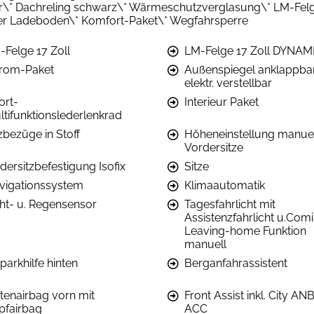
lbar\* Dachreling schwarz\* Wärmeschutzverglasung\* LM-Felg
ner Ladeboden\* Komfort-Paket\* Wegfahrsperre
-Felge 17 Zoll
LM-Felge 17 Zoll DYNAM
rom-Paket
Außenspiegel anklappbar
elektr. verstellbar
ort-
Interieur Paket
ltifunktionslederlenkrad
zbezüge in Stoff
Höheneinstellung manuel
Vordersitze
dersitzbefestigung Isofix
Sitze
vigationssystem
Klimaautomatik
cht- u. Regensensor
Tagesfahrlicht mit
Assistenzfahrlicht u.Com
Leaving-home Funktion
manuell
parkhilfe hinten
Berganfahrassistent
itenairbag vorn mit
Front Assist inkl. City AN
pfairbag
ACC