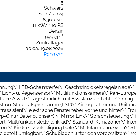
5
Schwarz
Sep / 2024
18.300 km
81 kW/ 110 PS
Benzin
999 cm³
Zentrallager
ab ca. 19.08.2026
R093539
nnung\* LED-Scheinwerfer\* Geschwindigkeitsregelanlage\* 
* Licht- u. Regensensor\* Multifunktionskamera\* Pan-Euro
ane Assist\* Tagesfahrlicht mit Assistenzfahrlicht u.Comin
ktron. Stabilitätsprogramm (ESP)\* Airbag Fahrer und Beifahre
rassistent\* elektrische Fensterheber vorne und hinten\* Fron
-C nur Datenbuchse(n) \* Mirror Link\* Sprachsteuerung\* 
rt-Multifunktionslederlenkrad\* Standard-Klimazonen\* Inter
rn\* Kindersitzbefestigung Isofix\* Mittelarmlehne vorn\* Si
ne geteilt umlegbar\* Schubladen unter den Vordersitzen\* M