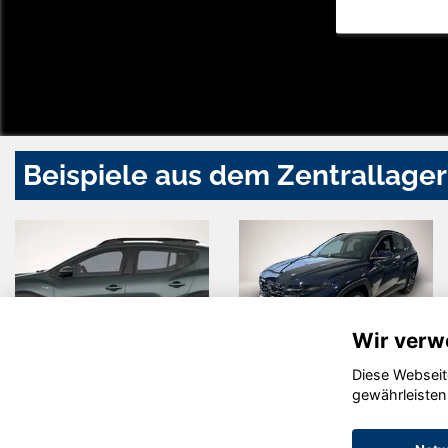
Beispiele aus dem Zentrallager
Wir verw
Diese Webseit
Alfa Romeo
Skoda
gewährleisten
Junior
Kamiq