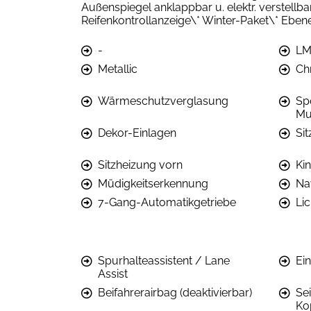
Außenspiegel anklappbar u. elektr. verstel
Reifenkontrollanzeige\* Winter-Paket\* Ebe
-
LM
Metallic
Ch
Wärmeschutzverglasung
Sp
Mu
Dekor-Einlagen
Sit
Sitzheizung vorn
Kin
Müdigkeitserkennung
Na
7-Gang-Automatikgetriebe
Li
Spurhalteassistent / Lane
Ein
Assist
Beifahrerairbag (deaktivierbar)
Se
Ko