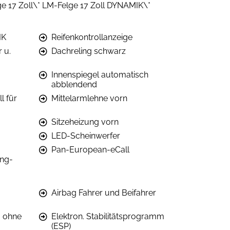
e 17 Zoll\* LM-Felge 17 Zoll DYNAMIK\*
IK
Reifenkontrollanzeige
 u.
Dachreling schwarz
Innenspiegel automatisch
abblendend
l für
Mittelarmlehne vorn
Sitzeheizung vorn
LED-Scheinwerfer
Pan-European-eCall
ing-
Airbag Fahrer und Beifahrer
B ohne
Elektron. Stabilitätsprogramm
(ESP)