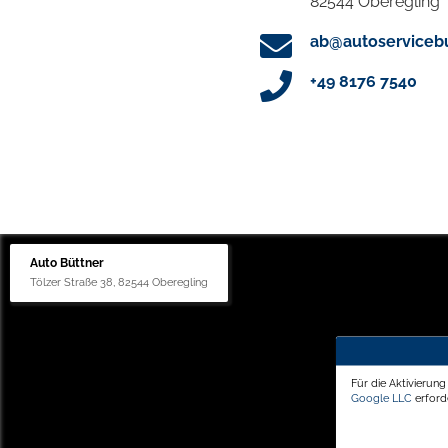
82544 Oberegling
ab@autoservicebu
+49 8176 7540
Auto Büttner
Tölzer Straße 38, 82544 Oberegling
Für die Aktivierun
Google LLC
erforde