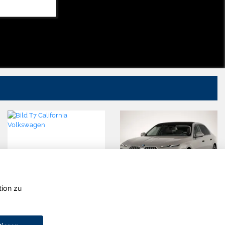
tion zu
Seat Ibiza
Hyundai i20