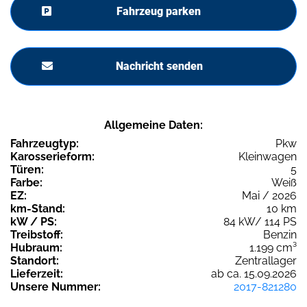
Fahrzeug parken
Nachricht senden
Allgemeine Daten:
Fahrzeugtyp:
Pkw
Karosserieform:
Kleinwagen
Türen:
5
Farbe:
Weiß
EZ:
Mai / 2026
km-Stand:
10 km
kW / PS:
84 kW/ 114 PS
Treibstoff:
Benzin
Hubraum:
1.199 cm³
Standort:
Zentrallager
Lieferzeit:
ab ca. 15.09.2026
Unsere Nummer:
2017-821280