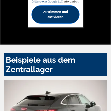
Drittanbieter Google LLC
erforderlich.
Zustimmen und
aktivieren
Beispiele aus dem
Zentrallager