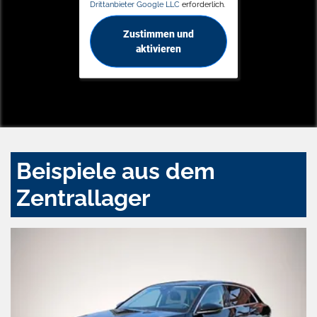
Drittanbieter Google LLC
erforderlich.
Zustimmen und
aktivieren
Beispiele aus dem
Zentrallager